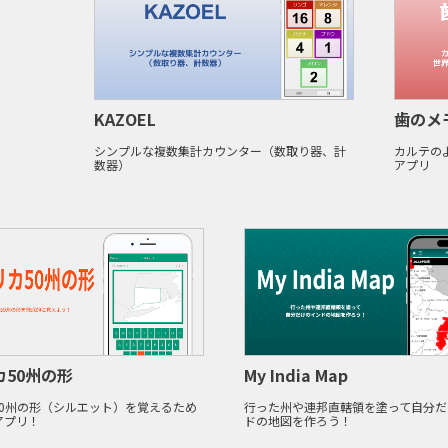
KAZOEL
歯のメ
シンプルな複数集計カウンター（数取り器、計
カルテの
数器）
アプリ
カ50州の形
My India Map
50州の形（シルエット）を覚えるため
行った州や連邦直轄領を塗って自分だ
アプリ！
ドの地図を作ろう！