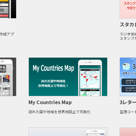
スタカ
作成アプ
ラジオ体
スタンプ
My Countries Map
3レタ
訪れた国や地域を世界地図上で可視化
空港コー