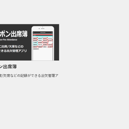
ン出席簿
席/欠席などの記録ができる出欠管理ア